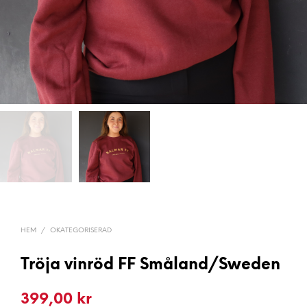
HEM
/
OKATEGORISERAD
Tröja vinröd FF Småland/Sweden
399,00
kr