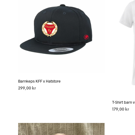
har
flera
varianter.
De
olika
alternativen
kan
väljas
på
produktsidan
Barnkeps KFF x Hatstore
299,00
kr
LÄGG TILL I VARUKORG
T-Shirt barn
179,00
kr
VÄLJ ALTE