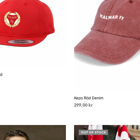
öd
Keps Röd Denim
299,00
kr
LÄS MER
OUT OF STOCK