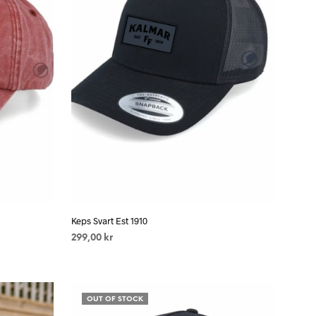
K
T
E
R
I
V
A
R
U
K
O
R
G
E
N
.
Keps Svart Est 1910
299,00
kr
LÄS MER
OUT OF STOCK