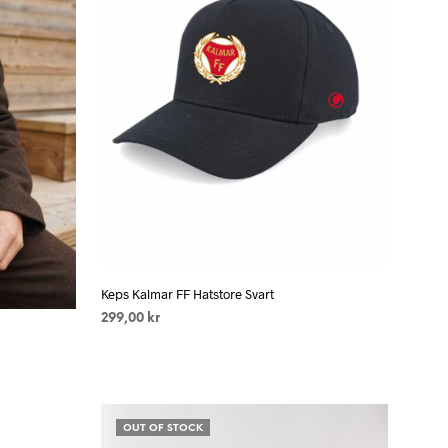
Keps Kalmar FF Hatstore Svart
299,00
kr
LÄS MER
OUT OF STOCK