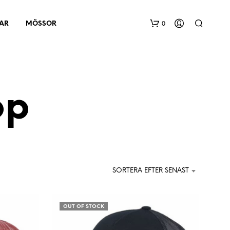
0
AR
MÖSSOR
op
I
N
G
SORTERA EFTER SENAST
A
P
R
O
OUT OF STOCK
D
U