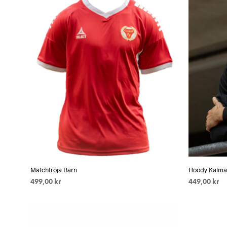
Matchtröja Barn
Hoody Kalmar
499,00
kr
449,00
kr
SELECT OPTIONS
Den
VÄLJ ALTE
här
produkten