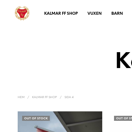
KALMAR FF SHOP
VUXEN
BARN
K
HEM
/
KALMAR FF SHOP
/
SIDA 4
OUT OF STOCK
OUT OF S