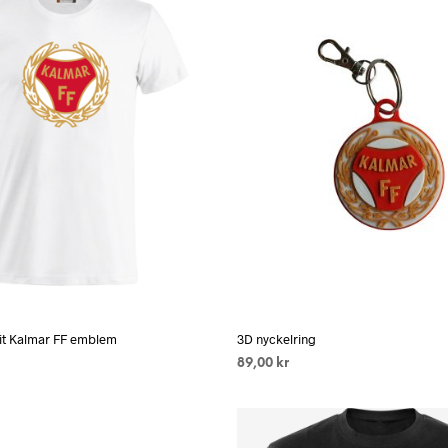
har
flera
varianter.
De
olika
alternativen
kan
väljas
på
produktsidan
 vit Kalmar FF emblem
3D nyckelring
89,00
kr
RNATIV
Den
LÄS MER
här
produkten