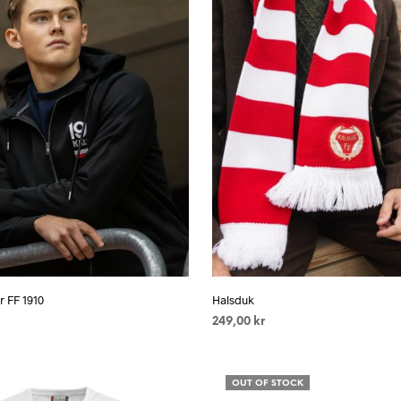
 FF 1910
Halsduk
249,00
kr
RNATIV
Den
LÄS MER
här
OUT OF STOCK
produkten