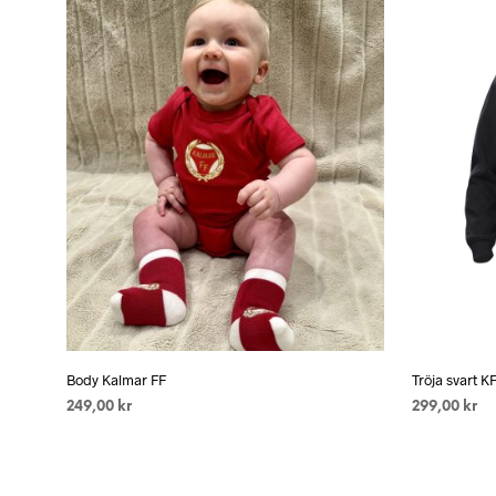
Body Kalmar FF
Tröja svart K
249,00
kr
299,00
kr
VÄLJ ALTERNATIV
Den
VÄLJ ALTE
här
produkten