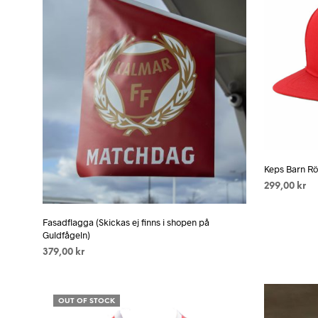
Keps Barn R
299,00
kr
LÄS MER
Fasadflagga (Skickas ej finns i shopen på
Guldfågeln)
379,00
kr
LÄS MER
OUT OF STOCK